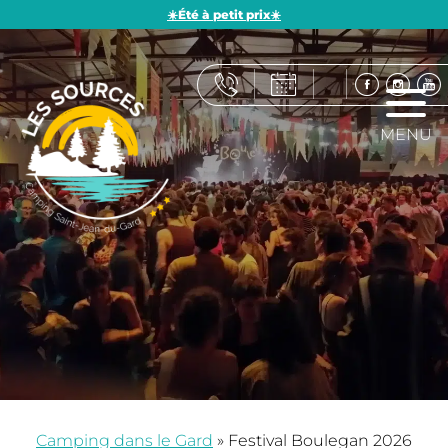
☀️Été à petit prix☀️
MENU
Camping dans le Gard
»
Festival Boulegan 2026