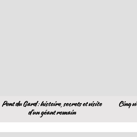
Pont du Gard : histoire, secrets et visite
Cinq vi
d’un géant romain