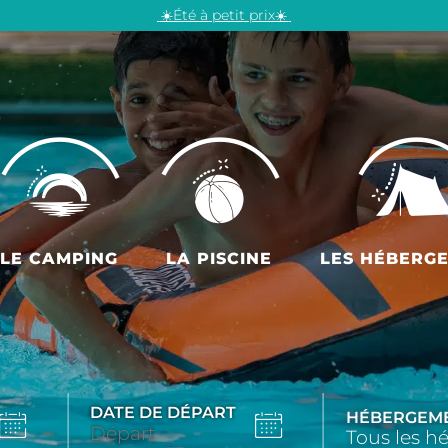
☀️Été à petit prix☀️
LE CAMPING
LA PISCINE
LES HÉBERG
DATE DE DÉPART
HÉBERGEM