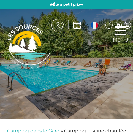
☀️Été à petit prix☀️
MENU
Camping dans le Gard
»
Camping piscine chauffée