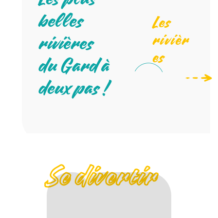
Les plus
belles
Les
rivièr
rivières
es
du Gard à
deux pas !
Se divertir