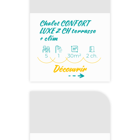
Chalet CONFORT
LUXE 2 CH terrasse
+ clim
5
1
30m²
2 ch.
Découvrir