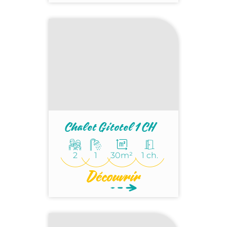
Chalet Gitotel 1 CH
2
1
30m²
1 ch.
Découvrir