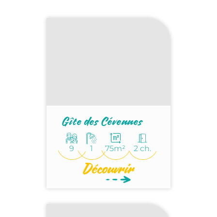
Gîte des Cévennes
9
1
75m²
2 ch.
Découvrir