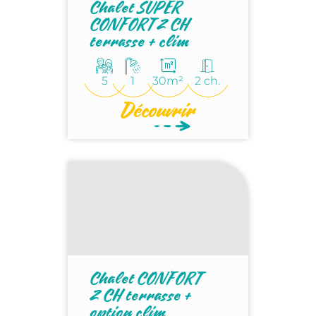
Chalet SUPER
CONFORT 2 CH
terrasse + clim
5
1
30m²
2 ch.
Découvrir
Chalet CONFORT
2 CH terrasse +
option clim