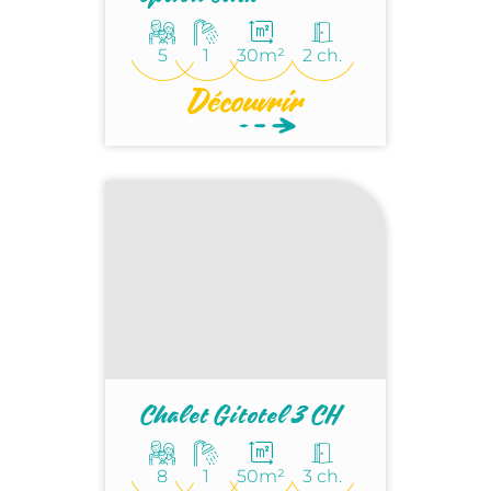
5
1
30m²
2 ch.
Découvrir
Chalet Gitotel 3 CH
8
1
50m²
3 ch.