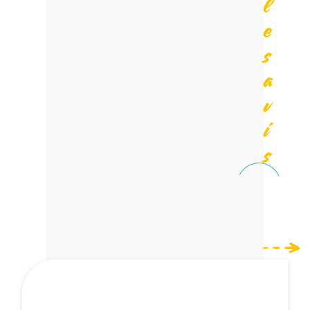
l
e
s
a
v
i
s