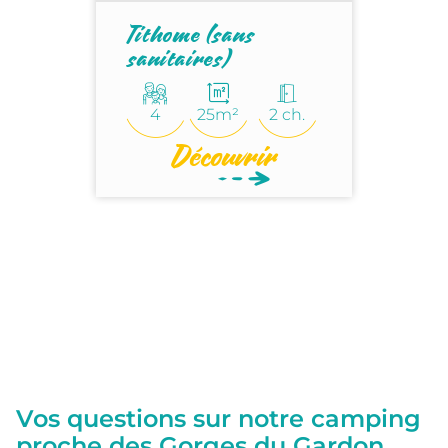
Tithome (sans
sanitaires)
4
25m²
2 ch.
Découvrir
Vos questions sur notre camping
proche des Gorges du Gardon