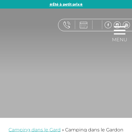
☀️Été à petit prix☀️
MENU
Camping dans le Gard
»
Camping dans le Gardon