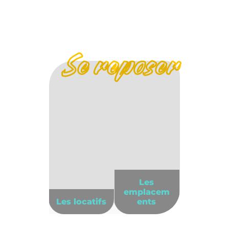
Se reposer
Les
emplacem
Les locatifs
ents