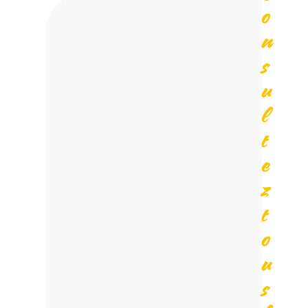
o
n
s
u
l
t
e
z
t
o
u
s