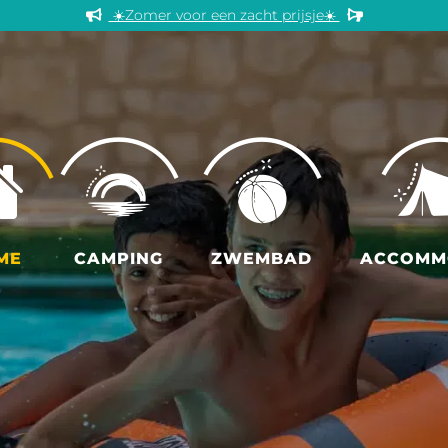
☀️Zomer voor een zacht prijsje☀️
ME
CAMPING
ZWEMBAD
ACCOMM