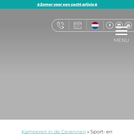
☀️Zomer voor een zacht prijsje☀️
MENU
Kamperen in de Cevennen
»
Sport- en